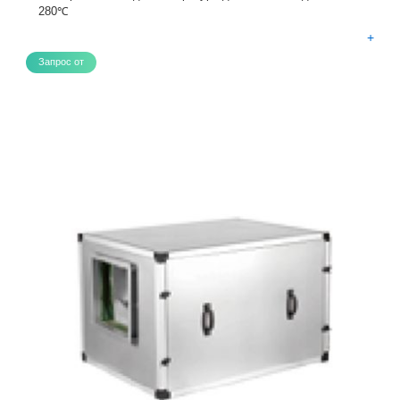
280℃
+
Запрос от