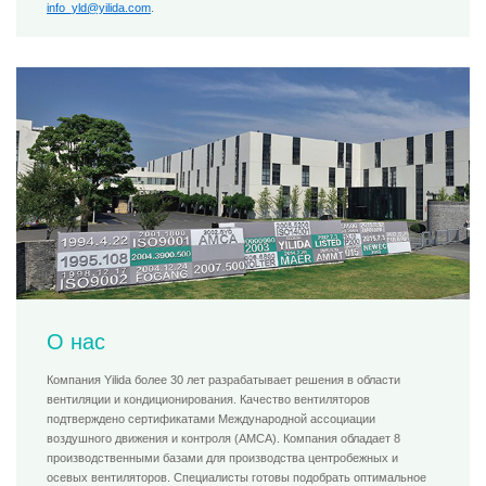
info_yld@yilida.com
.
О нас
Компания Yilida более 30 лет разрабатывает решения в области
вентиляции и кондиционирования. Качество вентиляторов
подтверждено сертификатами Международной ассоциации
воздушного движения и контроля (AMCA). Компания обладает 8
производственными базами для производства центробежных и
осевых вентиляторов. Специалисты готовы подобрать оптимальное