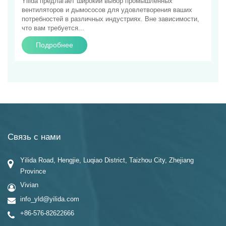
Yilida предлагает широкий выбор промышленных
вентиляторов и дымососов для удовлетворения ваших
потребностей в различных индустриях. Вне зависимости,
что вам требуется...
Подробнее
Связь с нами
Yilida Road, Hengjie, Luqiao District, Taizhou City, Zhejiang
Province
Vivian
info_yld@yilida.com
+86-576-82622666